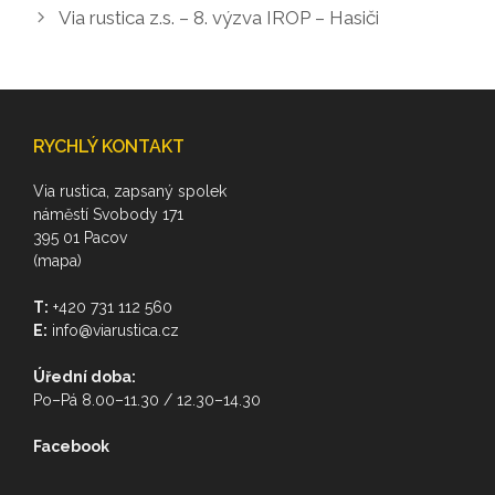
Via rustica z.s. – 8. výzva IROP – Hasiči
RYCHLÝ KONTAKT
Via rustica, zapsaný spolek
náměstí Svobody 171
395 01 Pacov
(mapa)
T:
+420 731 112 560
E:
info@viarustica.cz
Úřední doba:
Po–Pá 8.00–11.30 / 12.30–14.30
Facebook