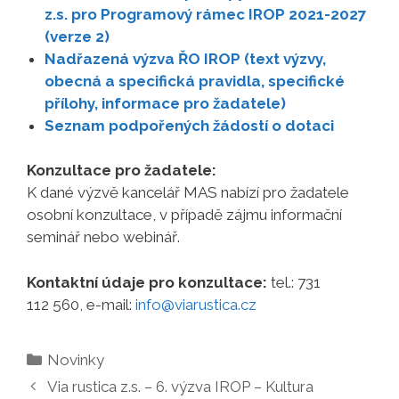
z.s. pro Programový rámec IROP 2021-2027
(verze 2)
Nadřazená výzva ŘO IROP (text výzvy,
obecná a specifická pravidla, specifické
přílohy, informace pro žadatele)
Seznam podpořených žádostí o dotaci
Konzultace pro žadatele:
K dané výzvě kancelář MAS nabízí pro žadatele
osobní konzultace, v případě zájmu informační
seminář nebo webinář.
Kontaktní údaje pro konzultace:
tel.: 731
112 560, e-mail:
info@viarustica.cz
Rubriky
Novinky
Via rustica z.s. – 6. výzva IROP – Kultura