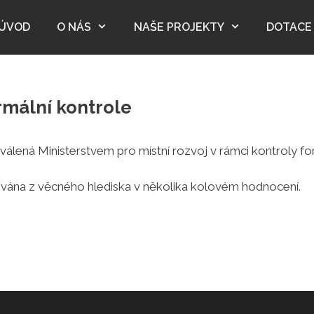
ÚVOD
O NÁS
NAŠE PROJEKTY
DOTACE
mální kontrole
hválená Ministerstvem pro místní rozvoj v rámci kontroly for
vána z věcného hlediska v několika kolovém hodnocení.