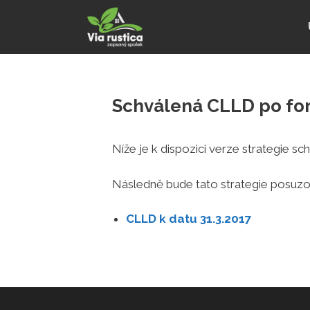
Přeskočit
na
obsah
Schválená CLLD po for
Níže je k dispozici verze strategie sc
Následně bude tato strategie posuzo
CLLD k datu 31.3.2017