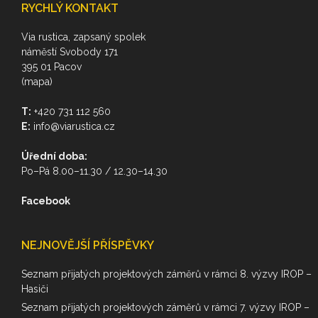
RYCHLÝ KONTAKT
Via rustica, zapsaný spolek
náměstí Svobody 171
395 01 Pacov
(mapa)
T:
+420 731 112 560
E:
info@viarustica.cz
Úřední doba:
Po–Pá 8.00–11.30 / 12.30–14.30
Facebook
NEJNOVĚJŠÍ PŘÍSPĚVKY
Seznam přijatých projektových záměrů v rámci 8. výzvy IROP –
Hasiči
Seznam přijatých projektových záměrů v rámci 7. výzvy IROP –