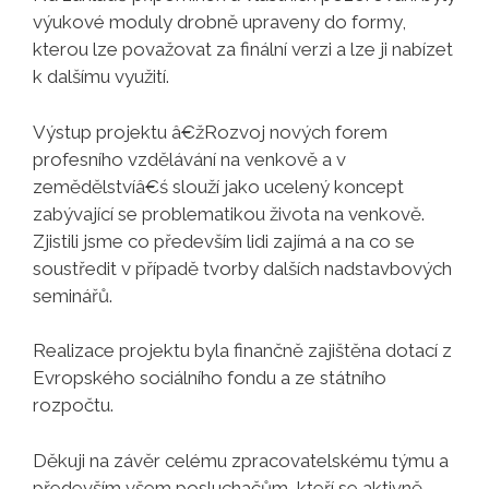
výukové moduly drobně upraveny do formy,
kterou lze považovat za finální verzi a lze ji nabízet
k dalšímu využití.
Výstup projektu â€žRozvoj nových forem
profesního vzdělávání na venkově a v
zemědělstvíâ€ś slouží jako ucelený koncept
zabývající se problematikou života na venkově.
Zjistili jsme co především lidi zajímá a na co se
soustředit v případě tvorby dalších nadstavbových
seminářů.
Realizace projektu byla finančně zajištěna dotací z
Evropského sociálního fondu a ze státního
rozpočtu.
Děkuji na závěr celému zpracovatelskému týmu a
především všem posluchačům, kteří se aktivně