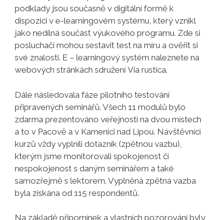
podklady jsou současně v digitální formě k
dispozici v e-learningovém systému, který vznikl
jako nedílná součást výukového programu. Zde si
posluchači mohou sestavit test na míru a ověřit si
své znalosti. E – learningový systém naleznete na
webových stránkách sdružení Via rustica.
Dále následovala fáze pilotního testování
připravených seminářů. Všech 11 modulů bylo
zdarma prezentováno veřejnosti na dvou místech
a to v Pacově a v Kamenici nad Lipou. Návštěvníci
kurzů vždy vyplnili dotazník (zpětnou vazbu),
kterým jsme monitorovali spokojenost či
nespokojenost s daným seminářem a také
samozřejmě s lektorem. Vyplněná zpětná vazba
byla získána od 115 respondentů.
Na základě připomínek a vlastních pozorování byly