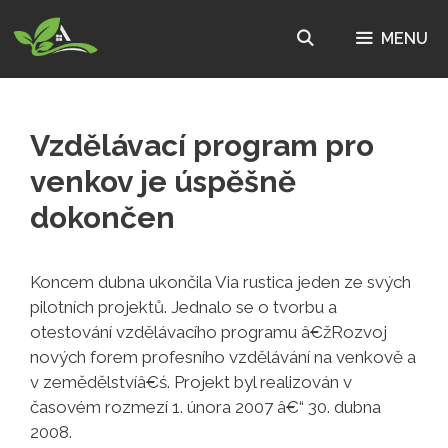
Přeskočit
na
MENU
obsah
Vzdělávací program pro
venkov je úspěšně
dokončen
Koncem dubna ukončila Via rustica jeden ze svých
pilotních projektů. Jednalo se o tvorbu a
otestování vzdělávacího programu â€žRozvoj
nových forem profesního vzdělávání na venkově a
v zemědělstvíâ€ś. Projekt byl realizován v
časovém rozmezí 1. února 2007 â€“ 30. dubna
2008.