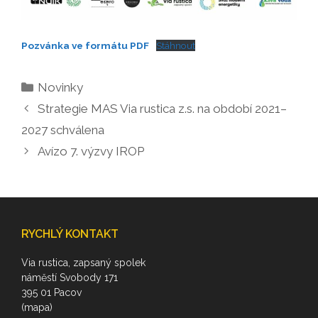
Pozvánka ve formátu PDF
Stáhnout
Rubriky
Novinky
Strategie MAS Via rustica z.s. na období 2021–
2027 schválena
Avízo 7. výzvy IROP
RYCHLÝ KONTAKT
Via rustica, zapsaný spolek
náměstí Svobody 171
395 01 Pacov
(mapa)