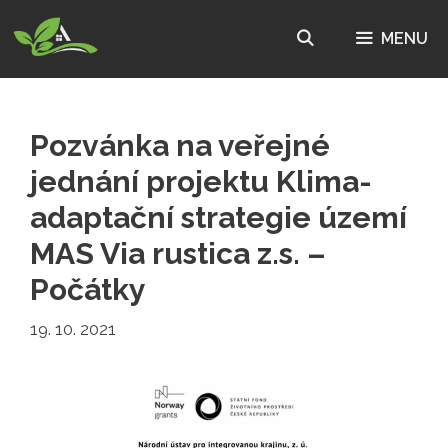
Přeskočit
na
MENU
obsah
Pozvánka na veřejné
jednání projektu Klima-
adaptační strategie území
MAS Via rustica z.s. –
Počátky
19. 10. 2021