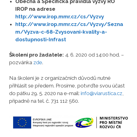
Obecná a Specifická pravidla výzvy ŘO
IROP na adrese
http://www.irop.mmr.cz/cs/Vyzvy
http://www.irop.mmr.cz/cs/Vyzvy/Sezna
m/Vyzva-c-68-Zvysovani-kvality-a-
dostupnosti-Infrast
Školení pro žadatele:
4. 6. 2020 od 14:00 hod. –
pozvánka
zde
.
Na školení je z organizačních důvodů nutné
přihlásit se předem. Prosíme, potvrďte svou účast
do pátku 29. 5. 2020 na e-mail:
info@viarustica.cz
,
případně na tel. č. 731 112 560.