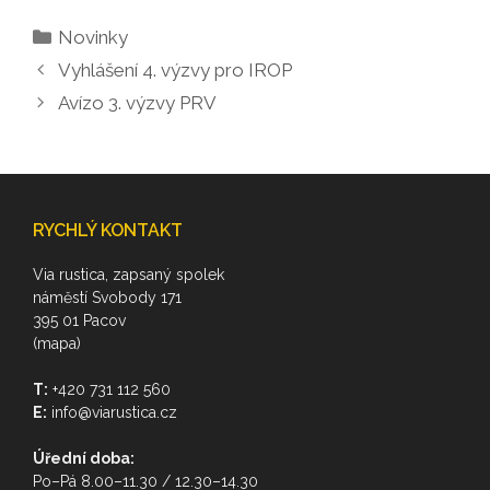
Rubriky
Novinky
Vyhlášení 4. výzvy pro IROP
Avízo 3. výzvy PRV
RYCHLÝ KONTAKT
Via rustica, zapsaný spolek
náměstí Svobody 171
395 01 Pacov
(mapa)
T:
+420 731 112 560
E:
info@viarustica.cz
Úřední doba:
Po–Pá 8.00–11.30 / 12.30–14.30